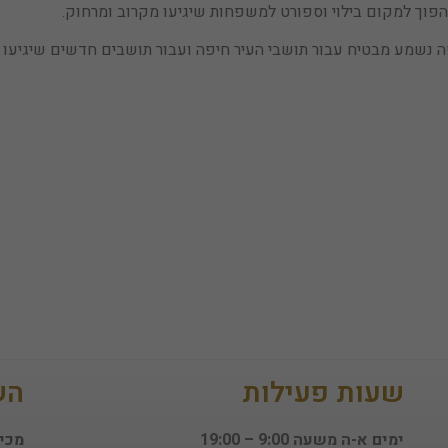
הפוך למקום בילוי וספורט למשפחות שיגיעו מקרוב ומרחוק.
יפה נשמע מבטיח עבור תושבי העיר חיפה ועבור תושבים חדשים שיגיעו ל
הכרחי
קובצי
Cookie אלו
אינם
אופציונליים.
הם נדרשים
להפעלת
האתר.
סטטיסטיקות
כדי שנוכל
לשפר את
תפקוד האתר
שעות פעילות
הש
ומבנהו,
בהתבסס על
אופן השימוש
ימים א-ה משעה 9:00 – 19:00
מכיר