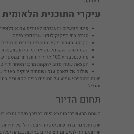
תעסוקה.
עיקרי התוכנית הלאומית 
פינוי מפעלים והעברתם לאזורים עם אוכלוסייה
סגירת בתי הזיקוק לנפט שבמפרץ חיפה.
הקרקע תעבור ניקוי מחומרים כימיים ומרעלים ה
הקמת מרכז אקדמי, מוזיאון ומרכז תרבות, אזור תי
מתוכננת בניית 100 אלף יחידות דיור במספר שלבים.
הקצאת שטח נרחב להקמת מרכזי מסחר והיי-טק
שילוב של פארק ענק ושטחים ירוקים באזור שי
ישום התוכנית ישפיע על תחומים רבים הקשורים בתושב
והגליל.
תחום הדיור
השטח התעשייתי הנמצא היום במפרץ חיפה נמצא בשטחים
שכונות מגורים חדשות יספקו היצע גדול של יחידות די
שירותים קהילתיים ומוניציפליים באיכות גבוהה יעלו 