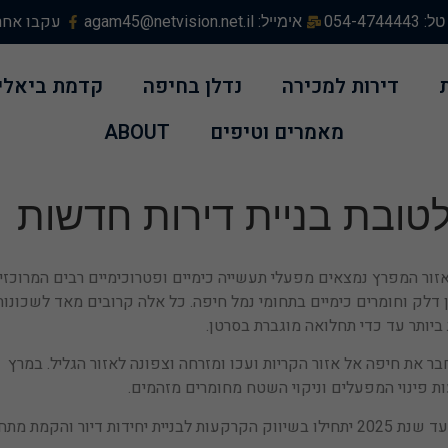
עקבו אחרי
טל: 054-4744443
אימייל: agam45@netvision.net.il
דירות למכירה
נדלן בחיפה
קדמת ביאלי
מאמרים וטיפים
ABOUT
לטובת בניית דירות חדשות
זור המפרץ נמצאים מפעלי תעשייה כימיים ופטרוכימיים רבים המרוכזי
לק וחומרים כימיים בתחומי נמל חיפה. כל אלה קרובים מאד לשכונות
 ביותר עד כדי תחלואה מוגברת בסרטן.
ר את חיפה אל אזור הקריות ועכו ומזרחה וצפונה לאזור הגליל. במרץ
התוכנית ארוכת טווח ותיושם בשלבים. התכנון הוא, שעד שנת 2025 יתחילו בשיווק הקרקעות לבניית יחידות דיור והקמת 