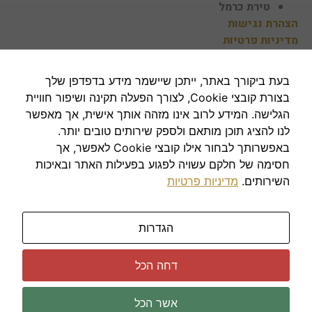
טירת כרמל
באתר,
הצהרת נגישות
תגדל
ההזדמנות
מדיניות פרטיות
לראות תוכן
והצעות
מותאמות
בעת ביקורך באתר, ייתכן שיישמר מידע בדפדפן שלך
השירותים שלנו
אישית.
בצורת קובצי Cookie, לצורך הפעלה תקינה ושיפור חוויית
הגלישה. המידע לרוב אינו מזהה אותך אישית, אך מאפשר
מכירה, קניה והשכרה של נכסי נדל״ן בתחום המגורים
לנו להציג תוכן מותאם ולספק שירותים טובים יותר.
ובתחום העסקי
באפשרותך לבחור אילו קובצי Cookie לאפשר, אך
לוח דירות למכירה בחיפה
חסימה של חלקם עשויה לפגוע בפעילות האתר ובאיכות
נדל"ן בחיפה
השירותים.
מדיניות פרטיות
מצאו אותנו ברשתות
הגדרות
דחה הכל
כל הזכויות שמורות לאגמ נכסים דקו & גולדביז –
בניית אתרים
אשר הכל