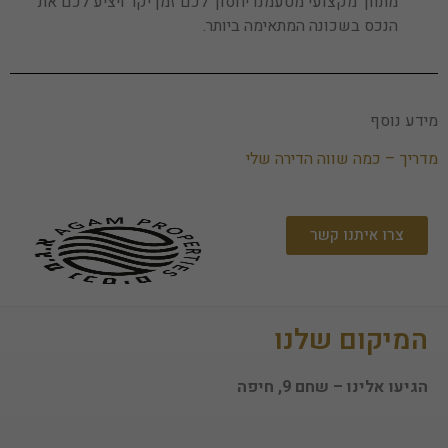
מתווך מקצועי מטעמנו יחסוך לכם זמן יקר ויציע לכם את
Cookie אלו
אינם
הנכס בשכונה המתאימה ביותר.
אופציונליים.
הם נדרשים
להפעלת
האתר.
מידע נוסף
מדריך – כמה שווה הדירה שלי
סטטיסטיקות
כדי שנוכל
לשפר את
תפקוד האתר
צרו איתנו קשר
ומבנהו,
בהתבסס על
אופן השימוש
באתר.
המיקום שלנו
חוויית
הגיעו אלינו – שחם 9, חיפה
משתמש
כדי שהאתר
שלנו יעבוד