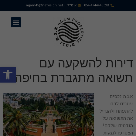
טל: 054-4744443
אימייל: agam45@netvision.net.il
צרו קשר
נדלן בחיפה
מאמרים וטיפים
דירות למכירה
קדמת ביאליק
דירות להשקעה עם
פתח
תשואה מתגברת בחיפה
א.ג.מ נכסים
עוזרים לכם
להתפתח ולהגדיל
את התשואה על
הנכסים שלכם!
הצטרפו למאות