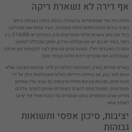
אף דירה לא נשארת ריקה
חיפה היא עיר שמאופיינת בהשכלה גבוהה ברמה הגבוהה ביותר
בארץ בזכות אוניברסיטת חיפה והטכניון. העיר מתחדשת ומחזיקה
בכל זמן נתון עשרות אלפי סטודנטים (רק בטכניון יש 14,000!). בין
היתר, בעיר יש גם יש את מכללת גורדון, תלתן המכללה לעיצוב
והמרכז האקדמי ויצ"ו. הסטודנטים מגיעים לעיר לתקופת זמן ארוכה
שבמהלכה הם שוכרים דירות זולות במחיר נמוך.
בערים אחרות בארץ, השכונות הזולות הן לרוב שכונות מצוקה שלא
נעים לגור בהן, אך בחיפה הדירות הזולות מאוכלסות כולן על ידי
סטודנטים, ומהוות סביבת מחייה איכותית גם עבור אלו שאינם
סטודנטים. הסטודנטים ידועים כשוכרים שניתן לסמוך עליהם
מכיוון שהם משלמים בזמן ושומרים על הנכס ואולי אף יציעו
לשפץ אותו.
יציבות, סיכון אפסי ותשואות
גבוהות