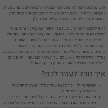
אנשים רבים איבדו לא מעט כסף בבורסה. הם התאכזבו מהשקעות
בחברות שהמניה שלהם התנהגה בניגוד למצופה, והבינו שאפיק
ההשקעה הכי רלוונטי עבורם הוא למעשה נדל"ן.
כדאי לרכוש דירות להשקעה מכיוון שמדובר בסיכון נמוך מאוד
(הדירה לא תאבד מהערך שלה) ותשואה גבוהה מובטחת עבור אלו
שמחליטים לעבוד איתנו. מי שהשקיע בנדל"ן בשבע השנים
האחרונות, הכפיל ולפעמים גם שילש את הסכום הראשוני
שהשקיע. נראה שהעליה החדה כבר מאחורינו, אך עם זאת, השקעה
בנדל"ן יכולה לספק 5-7 שנים של תשואה מובטחת – האם אתם
יכולים לתת הערכה כזאת על אפיק השקעה אחר?
איך נוכל לעזור לכם?
שירותי תיווך – כדי לבצע עסקת נדל"ן מוצלחת יש צורך
באנשי מקצוע מנוסים.
מציאת נכס – אנו מכירים היטב את כל השכונות בעיר, את
הכרחי
היתרונות והחסרונות ואת המאפיינים הייחודיים של כל שכונה.
קובצי