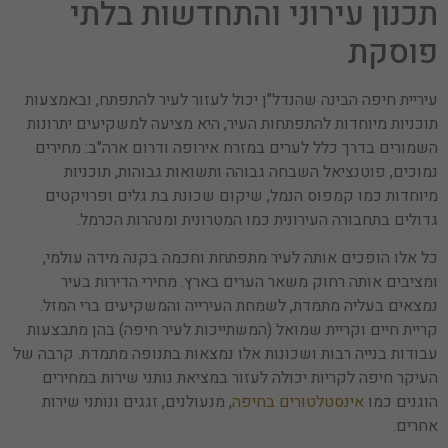
תכנון עירוני והתחדשות בלתי
פוסקת
עיריית חיפה הבינה שהנדל"ן יכול לעזור לעיר להתפתח, ובאמצעות
תוכניות מיוחדות להתפתחות העיר, היא מציעה למשקיעים יתרונות
השמורים בדרך כלל לערים במזרח אירופה ודרום ארה"ב: מחירים
נמוכים, פוטנציאל השבחה גבוהה ותשואות גבוהות, תוכניות
מיוחדות כמו קמפוס הנמל, שיקום שכונת בת גלים ופרויקטים
גדולים בתחבורה העירונית כמו המטרונית ומנהרות הכרמל.
כל אלו הופכים אותה לעיר מתפתחת וחכמה בקנה מידה עולמי,
ומציבים אותה רחוק משאר הערים בארץ. מחירי הדירות בעיר
נמצאים בעליה מתמדת, לשמחת העירייה והמשקיעים ברי המזל.
קריית חיים וקריית שמואל (המשתייכות לעיר חיפה) בהן מתבצעות
עבודות בנייה רבות ושכונות אלו נמצאות בתנופה מתמדת. קרבה של
העיקר חיפה לקריות יכולה לעזור במציאת נותני שירות במחירים
הוגנים כמו
אינסטלטורים בחיפה
, מנעולנים, זגגים ונותני שירות
אחרים.