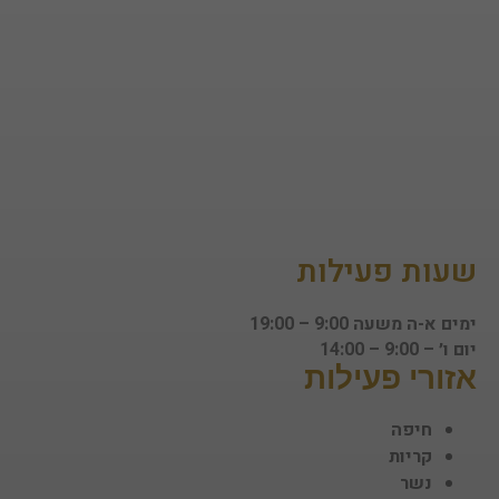
בצורה
מיטבית
במהלך
ביקורך. אם
תסרב/י
לקובצי
Cookie
אלו, חלק
מהפונקציות
באתר
עשויות
להיעלם.
שעות פעילות
ימים א-ה משעה 9:00 – 19:00
שיווקי
יום ו׳ – 9:00 – 14:00
על ידי
אזורי פעילות
שיתוף
תחומי
העניין
חיפה
וההתנהגות
קריות
שלך בעת
נשר
ביקורך